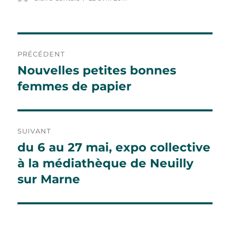
le
Navigation
PRÉCÉDENT
de
Nouvelles petites bonnes
Publication
précédente :
femmes de papier
l’article
SUIVANT
du 6 au 27 mai, expo collective
Publication
suivante :
à la médiathèque de Neuilly
sur Marne