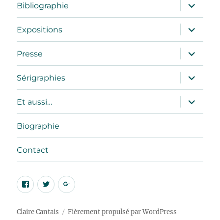
menu
ouvrir
Bibliographie
le
sous-
menu
ouvrir
Expositions
le
sous-
menu
ouvrir
Presse
le
sous-
menu
ouvrir
Sérigraphies
le
sous-
menu
ouvrir
Et aussi…
le
sous-
menu
Biographie
Contact
Facebook
Twitter
Google
Plus
Claire Cantais
Fièrement propulsé par WordPress