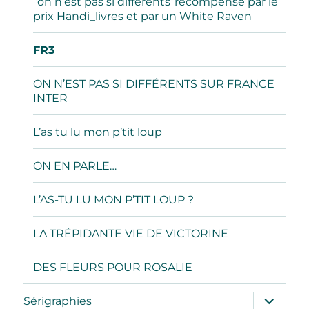
“on n’est pas si différents”récompensé par le
prix Handi_livres et par un White Raven
FR3
ON N’EST PAS SI DIFFÉRENTS SUR FRANCE
INTER
L’as tu lu mon p’tit loup
ON EN PARLE…
L’AS-TU LU MON P’TIT LOUP ?
LA TRÉPIDANTE VIE DE VICTORINE
DES FLEURS POUR ROSALIE
ouvrir
Sérigraphies
le