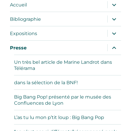
ouvrir
Accueil
le
sous-
menu
ouvrir
Bibliographie
le
sous-
menu
ouvrir
Expositions
le
sous-
menu
ouvrir
Presse
le
sous-
menu
Un très bel article de Marine Landrot dans
Télérama
dans la sélection de la BNF!
Big Bang Pop! présenté par le musée des
Confluences de Lyon
L’as tu lu mon p’tit loup : Big Bang Pop