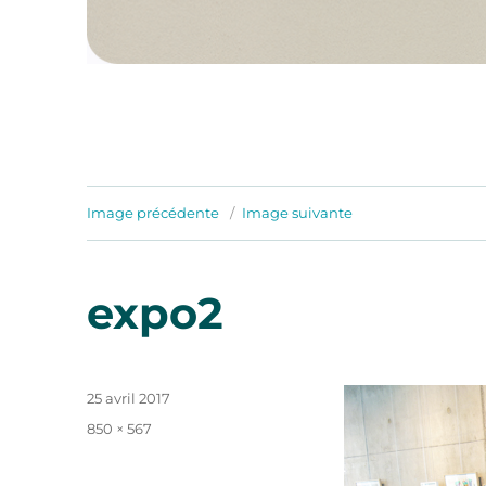
Image précédente
Image suivante
expo2
Publié
25 avril 2017
le
Taille
850 × 567
réelle