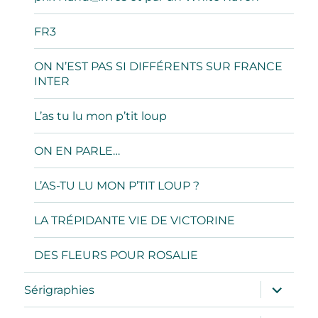
FR3
ON N’EST PAS SI DIFFÉRENTS SUR FRANCE
INTER
L’as tu lu mon p’tit loup
ON EN PARLE…
L’AS-TU LU MON P’TIT LOUP ?
LA TRÉPIDANTE VIE DE VICTORINE
DES FLEURS POUR ROSALIE
ouvrir
Sérigraphies
le
sous-