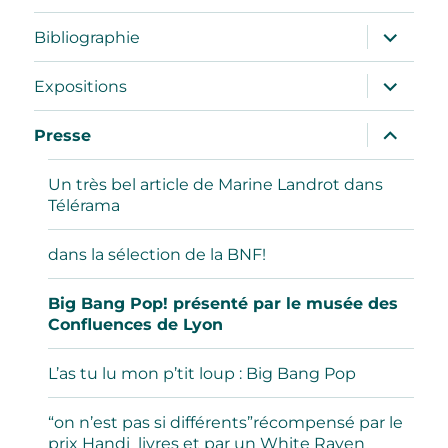
sous-
menu
ouvrir
Bibliographie
le
sous-
menu
ouvrir
Expositions
le
sous-
menu
ouvrir
Presse
le
sous-
menu
Un très bel article de Marine Landrot dans
Télérama
dans la sélection de la BNF!
Big Bang Pop! présenté par le musée des
Confluences de Lyon
L’as tu lu mon p’tit loup : Big Bang Pop
“on n’est pas si différents”récompensé par le
prix Handi_livres et par un White Raven