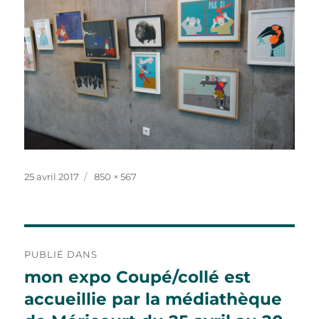
Publié
Taille
25 avril 2017
850 × 567
le
réelle
Navigation
PUBLIÉ DANS
de
mon expo Coupé/collé est
accueillie par la médiathèque
l’article