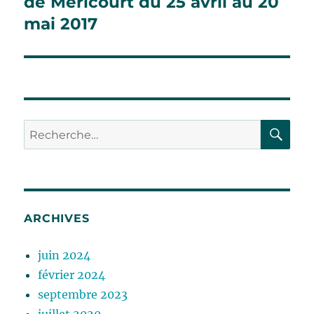
de Méricourt du 25 avril au 20
mai 2017
RE
Recherche
pour :
ARCHIVES
juin 2024
février 2024
septembre 2023