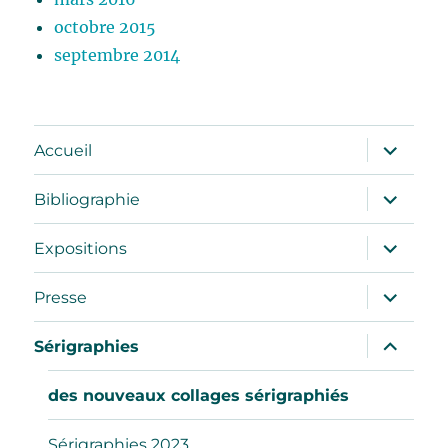
octobre 2015
septembre 2014
ouvrir
Accueil
le
sous-
menu
ouvrir
Bibliographie
le
sous-
menu
ouvrir
Expositions
le
sous-
menu
ouvrir
Presse
le
sous-
menu
ouvrir
Sérigraphies
le
sous-
menu
des nouveaux collages sérigraphiés
Sérigraphies 2023