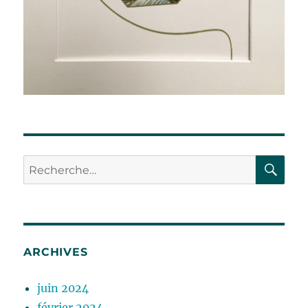
RE
Recherche
pour :
ARCHIVES
juin 2024
février 2024