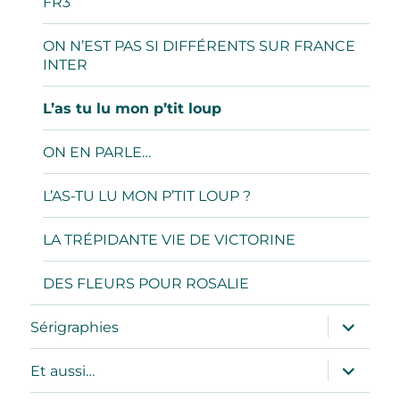
FR3
ON N’EST PAS SI DIFFÉRENTS SUR FRANCE
INTER
L’as tu lu mon p’tit loup
ON EN PARLE…
L’AS-TU LU MON P’TIT LOUP ?
LA TRÉPIDANTE VIE DE VICTORINE
DES FLEURS POUR ROSALIE
ouvrir
Sérigraphies
le
sous-
menu
ouvrir
Et aussi…
le
sous-