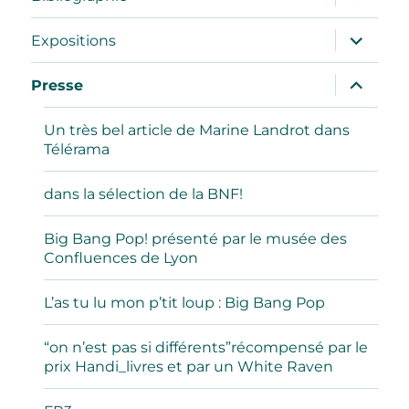
le
sous-
menu
ouvrir
Expositions
le
sous-
menu
ouvrir
Presse
le
sous-
menu
Un très bel article de Marine Landrot dans
Télérama
dans la sélection de la BNF!
Big Bang Pop! présenté par le musée des
Confluences de Lyon
L’as tu lu mon p’tit loup : Big Bang Pop
“on n’est pas si différents”récompensé par le
prix Handi_livres et par un White Raven