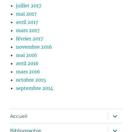
juillet 2017
mai 2017
avril 2017
mars 2017
février 2017
novembre 2016
mai 2016
avril 2016
mars 2016
octobre 2015
septembre 2014
ouvrir
Accueil
le
sous-
menu
ouvrir
Bibliographie