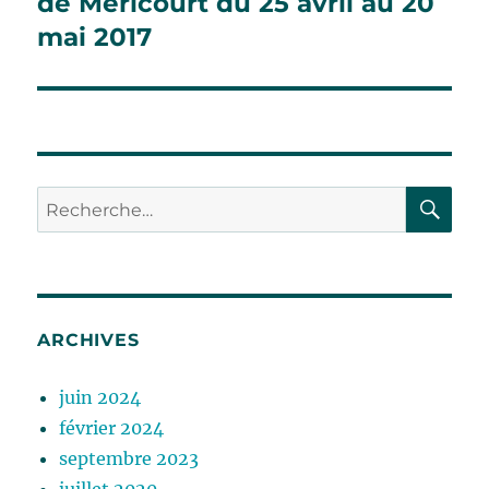
de Méricourt du 25 avril au 20
mai 2017
RE
Recherche
pour :
ARCHIVES
juin 2024
février 2024
septembre 2023