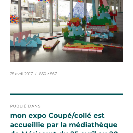
Publié
Taille
25 avril 2017
850 × 567
le
réelle
Navigation
PUBLIÉ DANS
de
mon expo Coupé/collé est
accueillie par la médiathèque
l’article