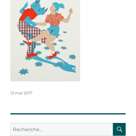
Publié
12 mai 2017
le
RE
Recherche
pour :