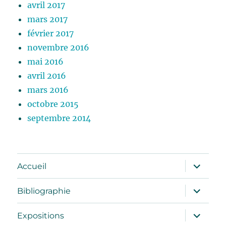
avril 2017
mars 2017
février 2017
novembre 2016
mai 2016
avril 2016
mars 2016
octobre 2015
septembre 2014
ouvrir
Accueil
le
sous-
menu
ouvrir
Bibliographie
le
sous-
menu
ouvrir
Expositions
le