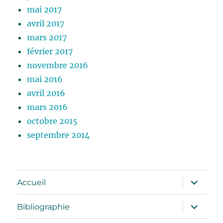
mai 2017
avril 2017
mars 2017
février 2017
novembre 2016
mai 2016
avril 2016
mars 2016
octobre 2015
septembre 2014
ouvrir
Accueil
le
sous-
menu
ouvrir
Bibliographie
le
sous-