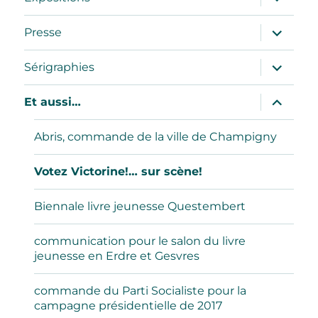
le
sous-
menu
ouvrir
Presse
le
sous-
menu
ouvrir
Sérigraphies
le
sous-
menu
ouvrir
Et aussi…
le
sous-
menu
Abris, commande de la ville de Champigny
Votez Victorine!… sur scène!
Biennale livre jeunesse Questembert
communication pour le salon du livre
jeunesse en Erdre et Gesvres
commande du Parti Socialiste pour la
campagne présidentielle de 2017