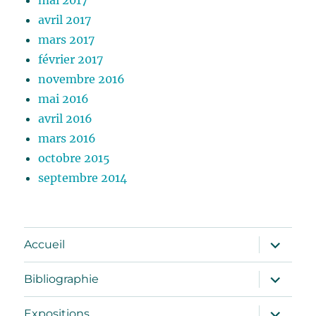
avril 2017
mars 2017
février 2017
novembre 2016
mai 2016
avril 2016
mars 2016
octobre 2015
septembre 2014
ouvrir
Accueil
le
sous-
menu
ouvrir
Bibliographie
le
sous-
menu
ouvrir
Expositions