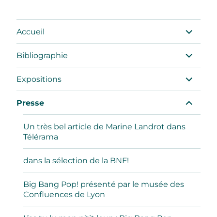
ouvrir
Accueil
le
sous-
menu
ouvrir
Bibliographie
le
sous-
menu
ouvrir
Expositions
le
sous-
menu
ouvrir
Presse
le
sous-
menu
Un très bel article de Marine Landrot dans
Télérama
dans la sélection de la BNF!
Big Bang Pop! présenté par le musée des
Confluences de Lyon