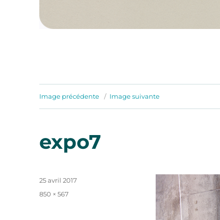
Image précédente
Image suivante
expo7
Publié
25 avril 2017
le
Taille
850 × 567
réelle