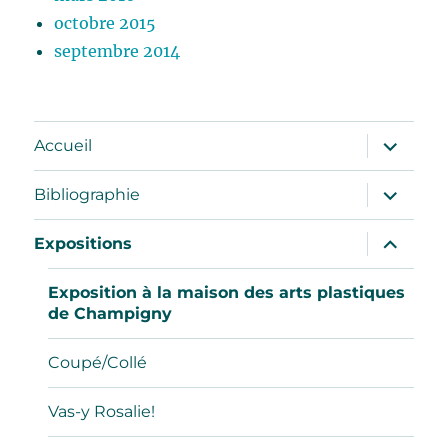
octobre 2015
septembre 2014
ouvrir
Accueil
le
sous-
menu
ouvrir
Bibliographie
le
sous-
menu
ouvrir
Expositions
le
sous-
menu
Exposition à la maison des arts plastiques
de Champigny
Coupé/Collé
Vas-y Rosalie!