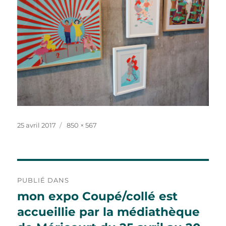
Publié
Taille
25 avril 2017
850 × 567
le
réelle
Navigation
PUBLIÉ DANS
de
mon expo Coupé/collé est
accueillie par la médiathèque
l’article