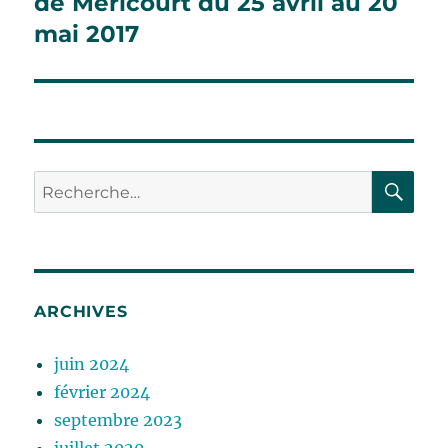
de Méricourt du 25 avril au 20
mai 2017
RE
Recherche
pour :
ARCHIVES
juin 2024
février 2024
septembre 2023