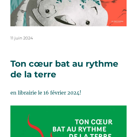
Publié
11 juin 2024
le
Ton cœur bat au rythme
de la terre
en librairie le 16 février 2024!