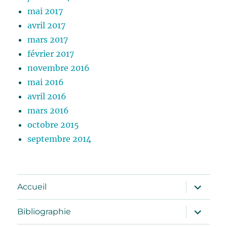
mai 2017
avril 2017
mars 2017
février 2017
novembre 2016
mai 2016
avril 2016
mars 2016
octobre 2015
septembre 2014
ouvrir
Accueil
le
sous-
menu
ouvrir
Bibliographie
le
sous-