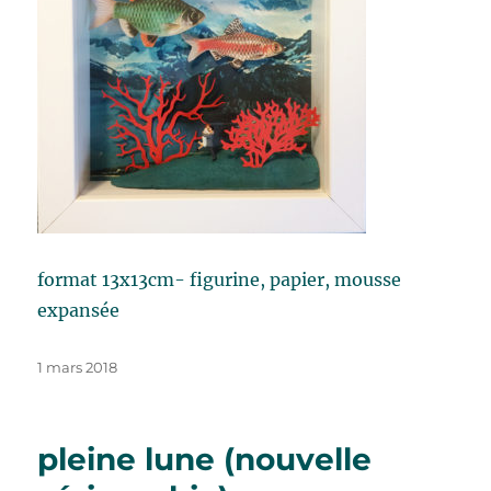
format 13x13cm- figurine, papier, mousse
expansée
Publié
1 mars 2018
le
pleine lune (nouvelle