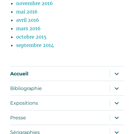
novembre 2016
mai 2016
avril 2016
mars 2016
octobre 2015
septembre 2014
ouvrir
Accueil
le
sous-
menu
ouvrir
Bibliographie
le
sous-
menu
ouvrir
Expositions
le
sous-
menu
ouvrir
Presse
le
sous-
menu
ouvrir
Sérigraphies