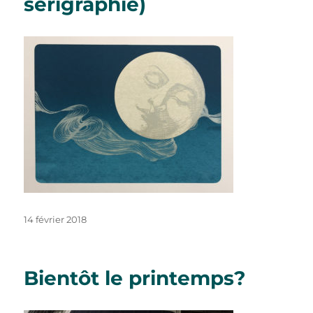
sérigraphie)
Publié
14 février 2018
le
Bientôt le printemps?