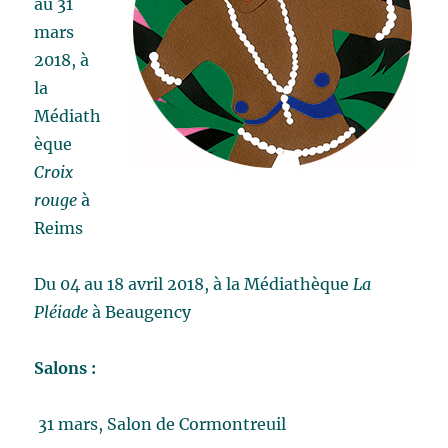
au 31
mars
2018, à
la
Médiath
èque
Croix
rouge
à
Reims
Du 04 au 18 avril 2018, à la Médiathèque
La
Pléiade
à Beaugency
Salons :
31 mars, Salon de Cormontreuil