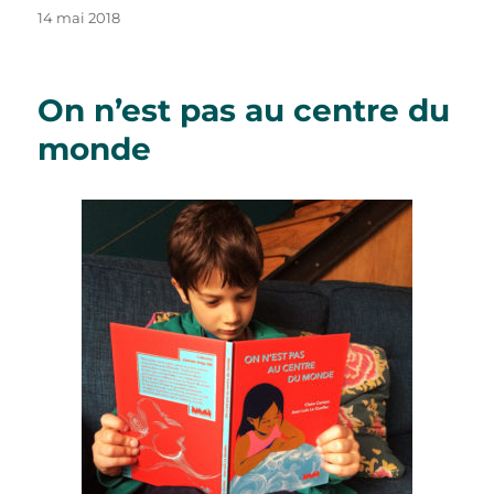
Publié
14 mai 2018
le
On n’est pas au centre du
monde