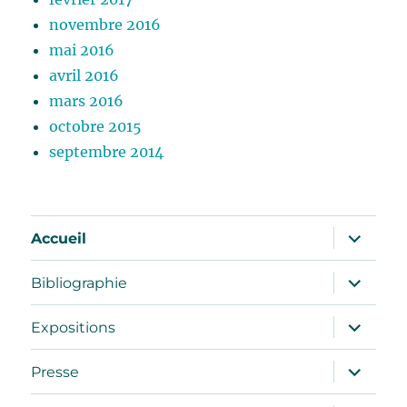
novembre 2016
mai 2016
avril 2016
mars 2016
octobre 2015
septembre 2014
ouvrir
Accueil
le
sous-
menu
ouvrir
Bibliographie
le
sous-
menu
ouvrir
Expositions
le
sous-
menu
ouvrir
Presse
le
sous-