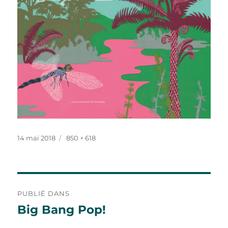
Publié
Taille
14 mai 2018
850 × 618
le
réelle
Navigation
PUBLIÉ DANS
de
Big Bang Pop!
l’article