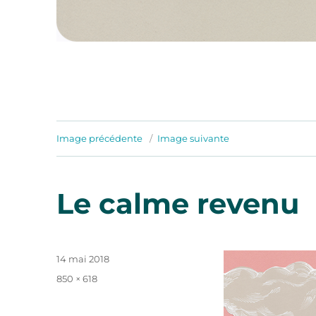
Image précédente
Image suivante
Le calme revenu
Publié
14 mai 2018
le
Taille
850 × 618
réelle