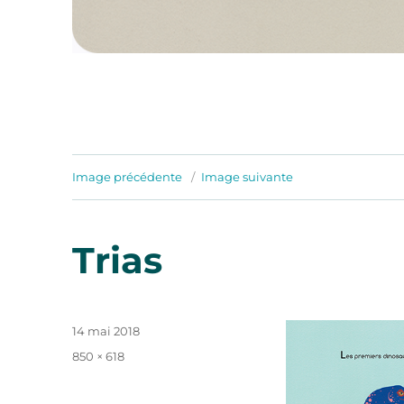
Image précédente
Image suivante
Trias
Publié
14 mai 2018
le
Taille
850 × 618
réelle