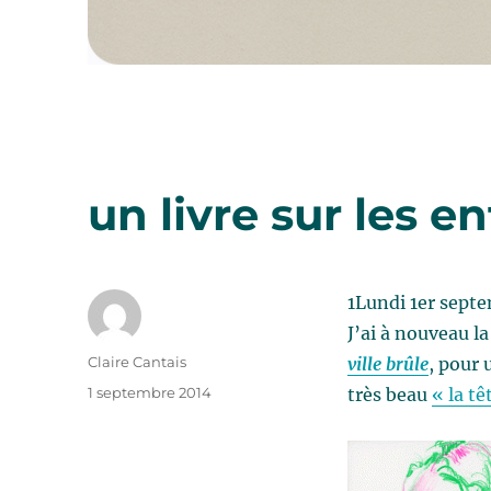
un livre sur les 
1Lundi 1er sept
J’ai à nouveau l
Auteur
Claire Cantais
ville brûle
, pour 
Publié
1 septembre 2014
très beau
« la tê
le