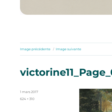
Image précédente
Image suivante
victorine11_Page
Publié
1 mars 2017
le
Taille
624 × 310
réelle