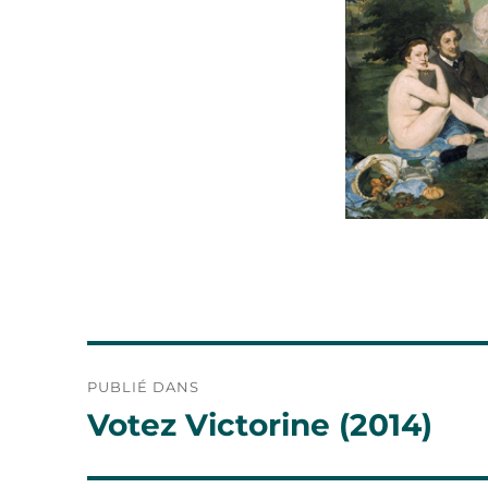
Navigation
PUBLIÉ DANS
de
Votez Victorine (2014)
l’article