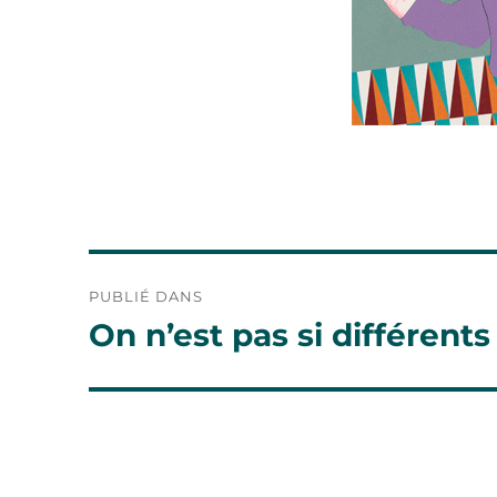
Navigation
PUBLIÉ DANS
de
On n’est pas si différents
l’article