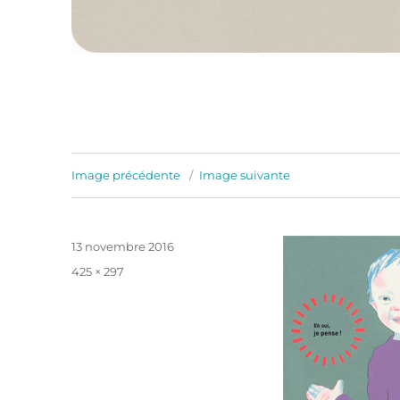
Image précédente
Image suivante
Publié
13 novembre 2016
le
Taille
425 × 297
réelle