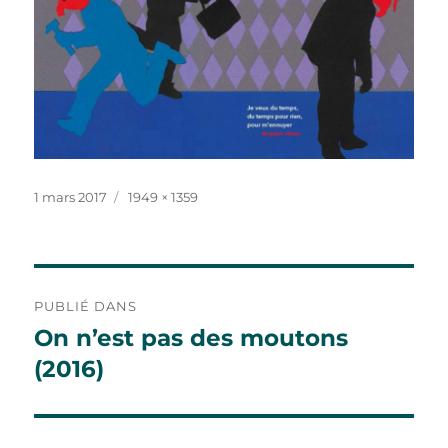
Publié
Taille
1 mars 2017
1949 × 1359
le
réelle
Navigation
PUBLIÉ DANS
de
On n’est pas des moutons
(2016)
l’article