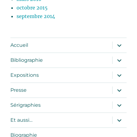
octobre 2015
septembre 2014
ouvrir
Accueil
le
sous-
menu
ouvrir
Bibliographie
le
sous-
menu
ouvrir
Expositions
le
sous-
menu
ouvrir
Presse
le
sous-
menu
ouvrir
Sérigraphies
le
sous-
menu
ouvrir
Et aussi…
le
sous-
menu
Biographie