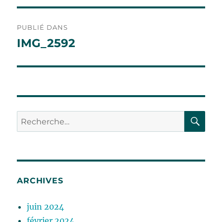
Navigation
PUBLIÉ DANS
de
IMG_2592
l’article
RE
Recherche
pour :
ARCHIVES
juin 2024
février 2024