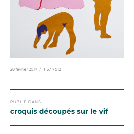
Publié
Taille
28 février 2017
1157 × 912
le
réelle
Navigation
PUBLIÉ DANS
de
croquis découpés sur le vif
l’article