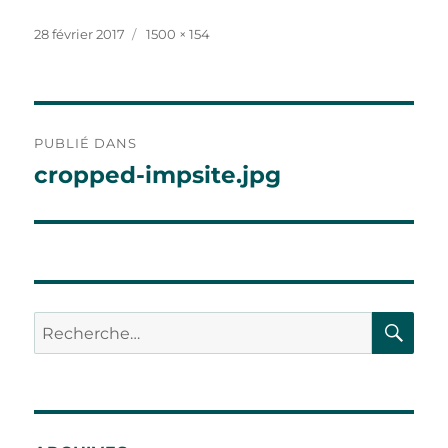
Publié
Taille
28 février 2017
1500 × 154
le
réelle
Navigation
PUBLIÉ DANS
de
cropped-impsite.jpg
l’article
RE
Recherche
pour :