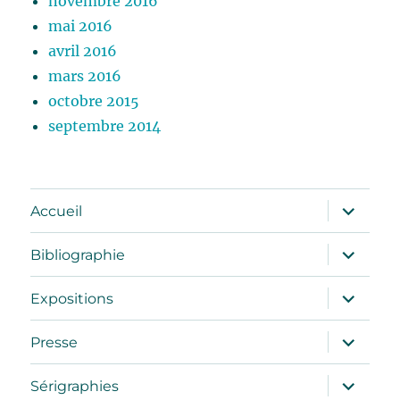
novembre 2016
mai 2016
avril 2016
mars 2016
octobre 2015
septembre 2014
ouvrir
Accueil
le
sous-
menu
ouvrir
Bibliographie
le
sous-
menu
ouvrir
Expositions
le
sous-
menu
ouvrir
Presse
le
sous-
menu
ouvrir
Sérigraphies
le