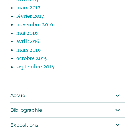
mars 2017
février 2017
novembre 2016
mai 2016
avril 2016
mars 2016
octobre 2015
septembre 2014
ouvrir
Accueil
le
sous-
menu
ouvrir
Bibliographie
le
sous-
menu
ouvrir
Expositions
le
sous-