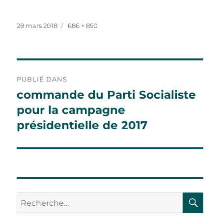
Publié
Taille
28 mars 2018
686 × 850
le
réelle
Navigation
PUBLIÉ DANS
de
commande du Parti Socialiste
pour la campagne
l’article
présidentielle de 2017
RE
Recherche
pour :